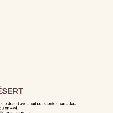
ÉSERT
s le désert avec nuit sous tentes nomades.
 ou en 4×4.
fférents bivouacs: