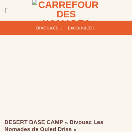
Passer
au
contenu
BIVOUACS
EXCURSIES
DESERT BASE CAMP « Bivouac Les
Nomades de Ouled Driss »